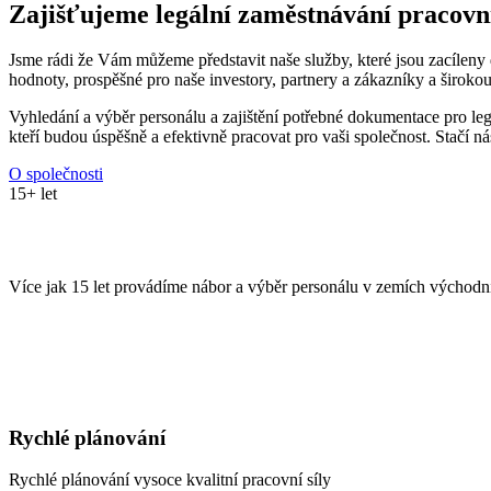
Zajišťujeme legální zaměstnávání pracovn
Jsme rádi že Vám můžeme představit naše služby, které jsou zacíleny 
hodnoty, prospěšné pro naše investory, partnery a zákazníky a širokou
Vyhledání a výběr personálu a zajištění potřebné dokumentace pro legá
kteří budou úspěšně a efektivně pracovat pro vaši společnost. Stačí ná
O společnosti
15+ let
BIZ WORK AGENCY s.r.o.
Více jak 15 let provádíme nábor a výběr personálu v zemích východní
U nás máte výhody
Rychlé plánování
Rychlé plánování vysoce kvalitní pracovní síly