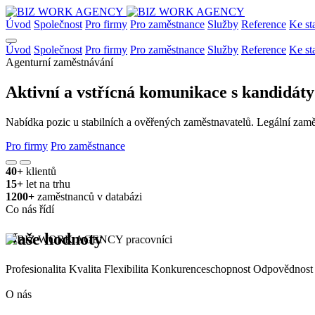
Úvod
Společnost
Pro firmy
Pro zaměstnance
Služby
Reference
Ke st
Úvod
Společnost
Pro firmy
Pro zaměstnance
Služby
Reference
Ke st
Agenturní zaměstnávání
Aktivní a vstřícná komunikace s kandidáty i
Nabídka pozic u stabilních a ověřených zaměstnavatelů. Legální zamě
Pro firmy
Pro zaměstnance
40+
klientů
15+
let na trhu
1200+
zaměstnanců v databázi
Co nás řídí
Naše hodnoty
Profesionalita
Kvalita
Flexibilita
Konkurenceschopnost
Odpovědnost
O nás